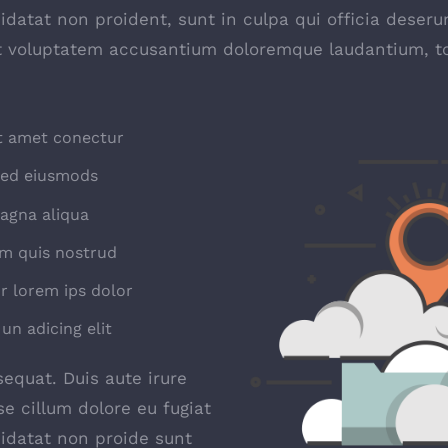
idatat non proident, sunt in culpa qui officia deseru
sit voluptatem accusantium doloremque laudantium, 
t amet conectur
 sed eiusmods
agna aliqua
m quis nostrud
r lorem ips dolor
un adicing elit
equat. Duis aute irure
se cillum dolore eu fugiat
pidatat non proide sunt