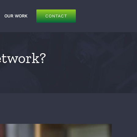
OUR WORK
CONTACT
network?