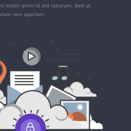
nt mollit anim id est laborum. Sed ut
totam rem aperiam.